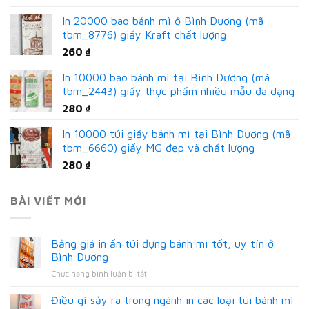
In 20000 bao bánh mì ở Bình Dương (mã
tbm_8776) giấy Kraft chất lượng
260
₫
In 10000 bao bánh mì tại Bình Dương (mã
tbm_2443) giấy thực phẩm nhiều mẫu đa dạng
280
₫
In 10000 túi giấy bánh mì tại Bình Dương (mã
tbm_6660) giấy MG đẹp và chất lượng
280
₫
BÀI VIẾT MỚI
Bảng giá in ấn túi đựng bánh mì tốt, uy tín ở
Bình Dương
ở
Chức năng bình luận bị tắt
Bảng
giá
Điều gì sảy ra trong ngành in các loại túi bánh mì
in