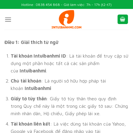
Skip
Hotline: 0838 454 868 - Giờ làm việc: 7h - 17h (t2-t7)
to
content
Điều 1: Giải thích từ ngữ
Tài khoản Intuibanhmi ID
: Là tài khoản để truy cập sử
dụng một phần hoặc tất cả các sản phẩm
của
Intuibanhmi
.
Chủ tài khoản
: Là người sở hữu hợp pháp tài
khoản
Intuibanhmi
Giấy tờ tùy thân
: Giấy tờ tùy thân theo quy định
trong Quy chế này là một trong các giấy tờ sau: Chứng
minh nhân dân, Hộ chiếu, Giấy phép lái xe.
Tài khoản liên kết
: Là việc dùng tài khoản của Yahoo,
Google và Facebook để đăng nhập vào tài