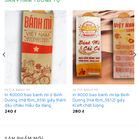
SẢN PHẨM TƯƠNG TỰ
IN TÚI BÁNH MÌ
IN TÚI BÁNH MÌ
In 40000 bao bánh mì ở Bình
In 9000 bao bánh mì tại Bình
Dương (mã tbm_659) giấy thấm
Dương (mã tbm_5612) giấy
dầu nhiều mẫu đa dạng
Kraft chất lượng
240
₫
280
₫
SẢN PHẨM MỚI