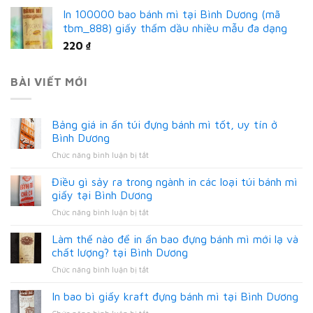
In 100000 bao bánh mì tại Bình Dương (mã
tbm_888) giấy thấm dầu nhiều mẫu đa dạng
220
₫
BÀI VIẾT MỚI
Bảng giá in ấn túi đựng bánh mì tốt, uy tín ở
Bình Dương
ở
Chức năng bình luận bị tắt
Bảng
giá
Điều gì sảy ra trong ngành in các loại túi bánh mì
in
giấy tại Bình Dương
ấn
ở
Chức năng bình luận bị tắt
túi
Điều
đựng
gì
Làm thế nào để in ấn bao đựng bánh mì mới lạ và
bánh
sảy
mì
chất lượng? tại Bình Dương
ra
tốt,
ở
Chức năng bình luận bị tắt
trong
uy
Làm
ngành
tín
thế
In bao bì giấy kraft đựng bánh mì tại Bình Dương
in
ở
nào
các
Bình
ở