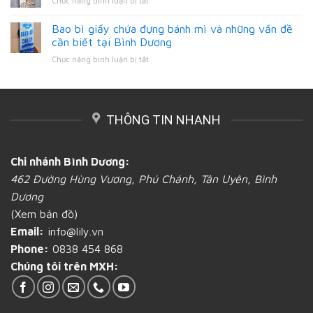
Chức năng bình luận bị tắt
để
loại
Dương
In
in
túi
bao
Bao bì giấy chứa đựng bánh mì và những vấn đề
ấn
bánh
bì
bao
cần biết tại Bình Dương
mì
giấy
đựng
giấy
ở
Chức năng bình luận bị tắt
kraft
bánh
tại
Bao
đựng
mì
Bình
bì
bánh
mới
Dương
giấy
mì
lạ
chứa
tại
và
THÔNG TIN NHANH
đựng
Bình
chất
bánh
Dương
lượng?
mì
tại
và
Bình
Chi nhánh Bình Dương:
những
Dương
462 Đường Hùng Vương, Phú Chánh, Tân Uyên, Bình
vấn
đề
Dương
cần
(Xem bản đồ)
biết
tại
Email:
info@lily.vn
Bình
Phone:
0838 454 868
Dương
Chúng tôi trên MXH: