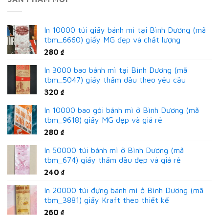
In 10000 túi giấy bánh mì tại Bình Dương (mã
tbm_6660) giấy MG đẹp và chất lượng
280
₫
In 3000 bao bánh mì tại Bình Dương (mã
tbm_5047) giấy thấm dầu theo yêu cầu
320
₫
In 10000 bao gói bánh mì ở Bình Dương (mã
tbm_9618) giấy MG đẹp và giá rẻ
280
₫
In 50000 túi bánh mì ở Bình Dương (mã
tbm_674) giấy thấm dầu đẹp và giá rẻ
240
₫
In 20000 túi đựng bánh mì ở Bình Dương (mã
tbm_3881) giấy Kraft theo thiết kế
260
₫