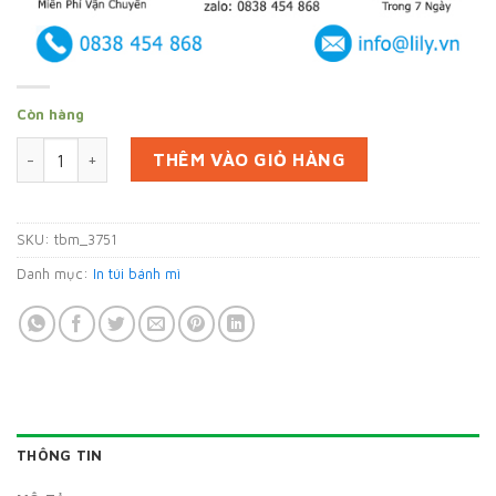
Còn hàng
In 100000 túi giấy bánh mì ở Bình Dương (mã tbm_3751) giấy 
THÊM VÀO GIỎ HÀNG
SKU:
tbm_3751
Danh mục:
In túi bánh mì
THÔNG TIN