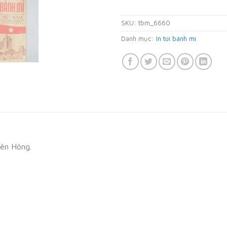
SKU:
tbm_6660
Danh mục:
In túi bánh mì
bên Hông.