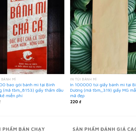
I BÁNH MÌ
IN TÚI BÁNH MÌ
00 bao gói bánh mì tại Bình
In 100000 túi giấy bánh mì tại B
g (mã tbm_8153) giấy thấm dầu
Dương (mã tbm_319) giấy MG m
 kế miễn phí
mã đẹp
₫
220
₫
N PHẨM BÁN CHẠY
SẢN PHẨM ĐÁNH GIÁ CA