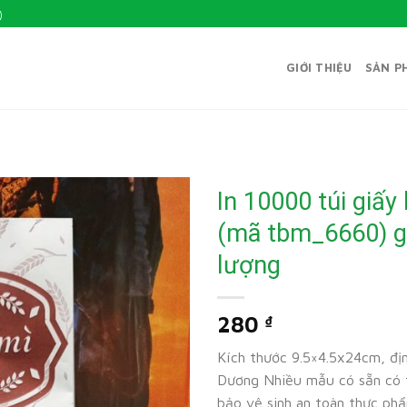
)
GIỚI THIỆU
SẢN P
In 10000 túi giấy
(mã tbm_6660) g
lượng
280
₫
Kích thước 9.5×4.5x24cm, địn
Dương Nhiều mẫu có sẵn có 
bảo vệ sinh an toàn thực ph