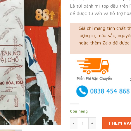
Là túi bánh mì top đầu trên 
để được tư vấn và hỗ trợ hoà
Giá chỉ mang tính chất t
lượng in, màu sắc, nguyên
hoặc thêm Zalo để được 
Còn hàng
In 10000 túi giấy bánh mì tạ
THÊM VÀ