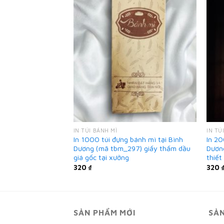
IN TÚI BÁNH MÌ
IN TÚ
mì ở Bình Dương
In 1000 túi đựng bánh mì tại Bình
In 20
iấy MG nhanh
Dương (mã tbm_297) giấy thấm dầu
Dươn
giá gốc tại xưởng
thiết
320
₫
320
SẢN PHẨM MỚI
SẢ