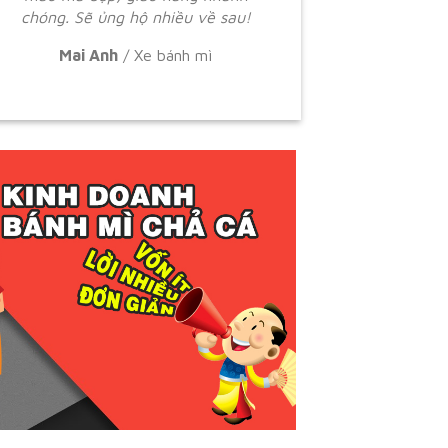
chóng. Sẽ ủng hộ nhiều về sau!
Mai Anh
/
Xe bánh mì