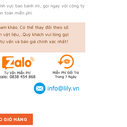
lĩnh vực bao bánh mì, gọi ngay với công ty
n toàn miễn phí.
ham khảo. Có thể thay đổi theo số
 vật liệu,...Quý khách vui lòng gọi
tư vấn và báo giá chính xác nhất!
i Bình Dương (mã tbm_6660) giấy MG đẹp và chất lượng số lượn
O GIỎ HÀNG