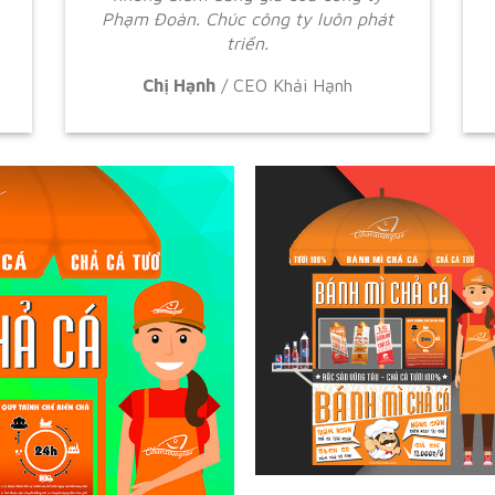
Phạm Đoàn. Chúc công ty luôn phát
triển.
Chị Hạnh
/
CEO Khải Hạnh