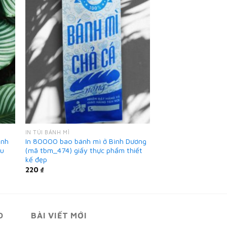
IN TÚI BÁNH MÌ
ình
In 80000 bao bánh mì ở Bình Dương
ẫu
(mã tbm_474) giấy thực phẩm thiết
kế đẹp
220
₫
O
BÀI VIẾT MỚI