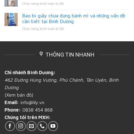
các
Bình
ở
Chức năng bình luận bị tắt
để
loại
Dương
In
in
túi
bao
Bao bì giấy chứa đựng bánh mì và những vấn đề
ấn
bánh
bì
bao
cần biết tại Bình Dương
mì
giấy
đựng
giấy
ở
Chức năng bình luận bị tắt
kraft
bánh
tại
Bao
đựng
mì
Bình
bì
bánh
mới
Dương
giấy
mì
lạ
chứa
tại
và
THÔNG TIN NHANH
đựng
Bình
chất
bánh
Dương
lượng?
mì
tại
và
Bình
Chi nhánh Bình Dương:
những
Dương
462 Đường Hùng Vương, Phú Chánh, Tân Uyên, Bình
vấn
đề
Dương
cần
(Xem bản đồ)
biết
tại
Email:
info@lily.vn
Bình
Phone:
0838 454 868
Dương
Chúng tôi trên MXH: