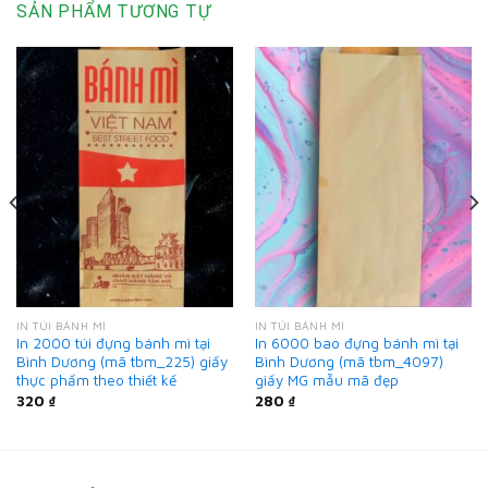
SẢN PHẨM TƯƠNG TỰ
IN TÚI BÁNH MÌ
IN TÚI BÁNH MÌ
In 2000 túi đựng bánh mì tại
In 6000 bao đựng bánh mì tại
Bình Dương (mã tbm_225) giấy
Bình Dương (mã tbm_4097)
thực phẩm theo thiết kế
giấy MG mẫu mã đẹp
320
₫
280
₫