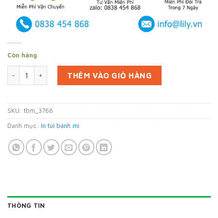
Còn hàng
In 70000 bao đựng bánh mì tại Bình Dương (mã tbm_3766) gi
THÊM VÀO GIỎ HÀNG
SKU:
tbm_3766
Danh mục:
In túi bánh mì
THÔNG TIN