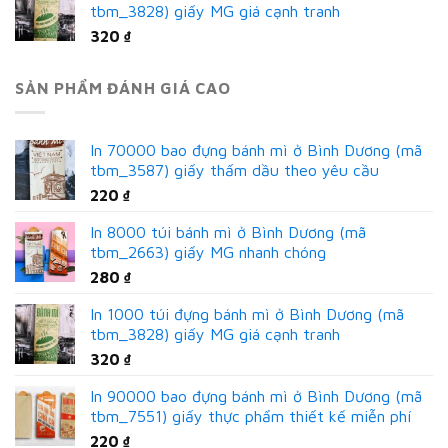
tbm_3828) giấy MG giá cạnh tranh
320
₫
SẢN PHẨM ĐÁNH GIÁ CAO
In 70000 bao đựng bánh mì ở Bình Dương (mã
tbm_3587) giấy thấm dầu theo yêu cầu
220
₫
In 8000 túi bánh mì ở Bình Dương (mã
tbm_2663) giấy MG nhanh chóng
280
₫
In 1000 túi đựng bánh mì ở Bình Dương (mã
tbm_3828) giấy MG giá cạnh tranh
320
₫
In 90000 bao đựng bánh mì ở Bình Dương (mã
tbm_7551) giấy thực phẩm thiết kế miễn phí
220
₫