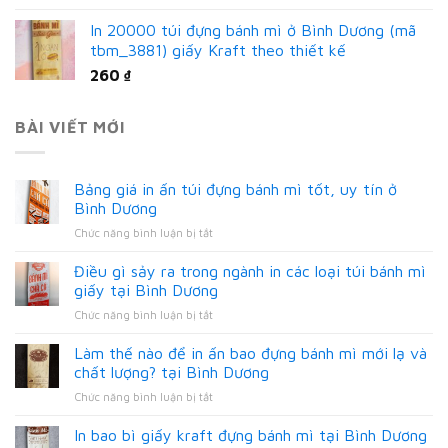
In 20000 túi đựng bánh mì ở Bình Dương (mã
tbm_3881) giấy Kraft theo thiết kế
260
₫
BÀI VIẾT MỚI
Bảng giá in ấn túi đựng bánh mì tốt, uy tín ở
Bình Dương
ở
Chức năng bình luận bị tắt
Bảng
giá
Điều gì sảy ra trong ngành in các loại túi bánh mì
in
giấy tại Bình Dương
ấn
ở
Chức năng bình luận bị tắt
túi
Điều
đựng
gì
Làm thế nào để in ấn bao đựng bánh mì mới lạ và
bánh
sảy
mì
chất lượng? tại Bình Dương
ra
tốt,
ở
Chức năng bình luận bị tắt
trong
uy
Làm
ngành
tín
thế
In bao bì giấy kraft đựng bánh mì tại Bình Dương
in
ở
nào