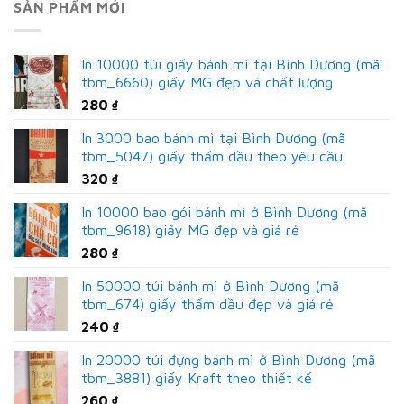
SẢN PHẨM MỚI
In 10000 túi giấy bánh mì tại Bình Dương (mã
tbm_6660) giấy MG đẹp và chất lượng
280
₫
In 3000 bao bánh mì tại Bình Dương (mã
tbm_5047) giấy thấm dầu theo yêu cầu
320
₫
In 10000 bao gói bánh mì ở Bình Dương (mã
tbm_9618) giấy MG đẹp và giá rẻ
280
₫
In 50000 túi bánh mì ở Bình Dương (mã
tbm_674) giấy thấm dầu đẹp và giá rẻ
240
₫
In 20000 túi đựng bánh mì ở Bình Dương (mã
tbm_3881) giấy Kraft theo thiết kế
260
₫