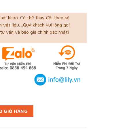
ham khảo. Có thể thay đổi theo số
 vật liệu,...Quý khách vui lòng gọi
tư vấn và báo giá chính xác nhất!
Dương (mã tbm_2325) giấy Kraft chất lượng số lượng
O GIỎ HÀNG