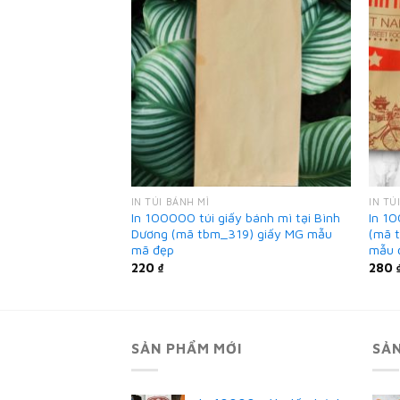
IN TÚI BÁNH MÌ
IN TÚ
bánh mì tại Bình
In 100000 túi giấy bánh mì tại Bình
In 1
5) giấy thực phẩm
Dương (mã tbm_319) giấy MG mẫu
(mã 
mã đẹp
mẫu 
220
₫
280
SẢN PHẨM MỚI
SẢ