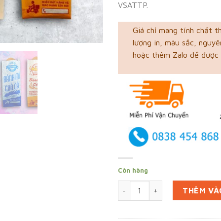
VSATTP.
Giá chỉ mang tính chất t
lượng in, màu sắc, nguyên
hoặc thêm Zalo để được 
Còn hàng
In 90000 túi bánh mì ở Bình 
THÊM VÀ