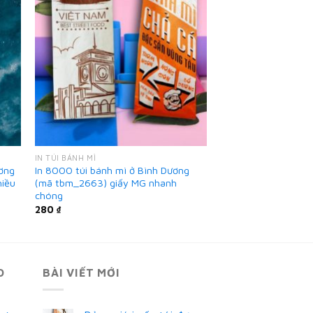
IN TÚI BÁNH MÌ
ương
In 8000 túi bánh mì ở Bình Dương
hiều
(mã tbm_2663) giấy MG nhanh
chóng
280
₫
O
BÀI VIẾT MỚI