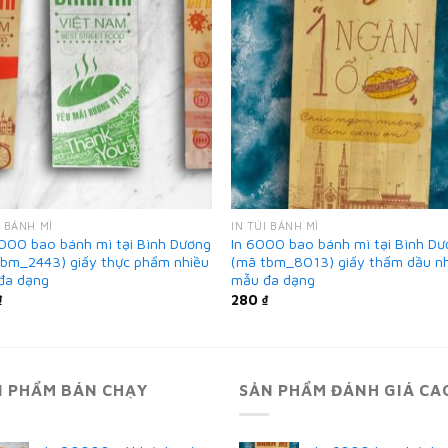
I BÁNH MÌ
IN TÚI BÁNH MÌ
0000 bao bánh mì tại Bình Dương
In 6000 bao bánh mì tại Bình D
tbm_2443) giấy thực phẩm nhiều
(mã tbm_8013) giấy thấm dầu n
đa dạng
mẫu đa dạng
₫
280
₫
N PHẨM BÁN CHẠY
SẢN PHẨM ĐÁNH GIÁ CA