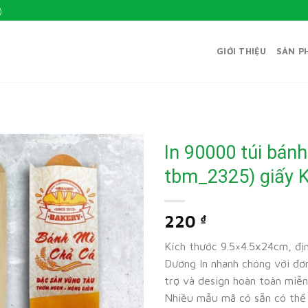
)
GIỚI THIỆU
SẢN P
In 90000 túi bán
tbm_2325) giấy K
220
₫
Kích thước 9.5×4.5x24cm, địn
Dương In nhanh chóng với đơn
trợ và design hoàn toàn miễn
Nhiều mẫu mã có sẵn có thể