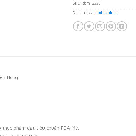
SKU:
tbm_2325
Danh mục:
In túi bánh mì
bên Hông.
o thực phẩm đạt tiêu chuẩn FDA Mỹ.
ả cá, bánh mì que