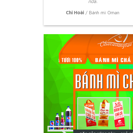
nữa.
Chi Hoài
/
Bánh mì Oman