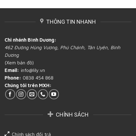
Bao
đựng
mì
Bình
bì
bánh
mới
Dương
giấy
mì
lạ
chứa
tại
và
THÔNG TIN NHANH
đựng
Bình
chất
bánh
Dương
lượng?
mì
tại
và
Bình
Chi nhánh Bình Dương:
những
Dương
462 Đường Hùng Vương, Phú Chánh, Tân Uyên, Bình
vấn
đề
Dương
cần
(Xem bản đồ)
biết
tại
Email:
info@lily.vn
Bình
Phone:
0838 454 868
Dương
Chúng tôi trên MXH:
CHÍNH SÁCH
Chính sách đổi trả