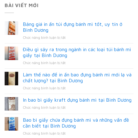
BÀI VIẾT MỚI
Bảng giá in ấn túi đựng bánh mì tốt, uy tín ở
Bình Dương
ở
Chức năng bình luận bị tắt
Bảng
giá
Điều gì sảy ra trong ngành in các loại túi bánh mì
in
giấy tại Bình Dương
ấn
ở
Chức năng bình luận bị tắt
túi
Điều
đựng
gì
Làm thế nào để in ấn bao đựng bánh mì mới lạ và
bánh
sảy
mì
chất lượng? tại Bình Dương
ra
tốt,
ở
Chức năng bình luận bị tắt
trong
uy
Làm
ngành
tín
thế
In bao bì giấy kraft đựng bánh mì tại Bình Dương
in
ở
nào
các
Bình
ở
Chức năng bình luận bị tắt
để
loại
Dương
In
in
túi
bao
Bao bì giấy chứa đựng bánh mì và những vấn đề
ấn
bánh
bì
bao
cần biết tại Bình Dương
mì
giấy
đựng
giấy
ở
Chức năng bình luận bị tắt
kraft
bánh
tại