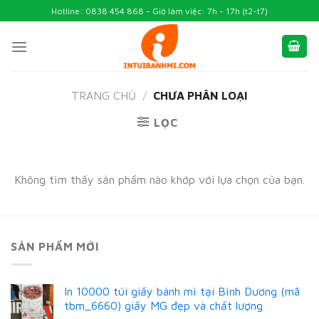
Skip
Hotline: 0838 454 868 - Giờ làm việc: 7h - 17h (t2-t7)
to
content
TRANG CHỦ
/
CHƯA PHÂN LOẠI
LỌC
Không tìm thấy sản phẩm nào khớp với lựa chọn của bạn.
SẢN PHẨM MỚI
In 10000 túi giấy bánh mì tại Bình Dương (mã
tbm_6660) giấy MG đẹp và chất lượng