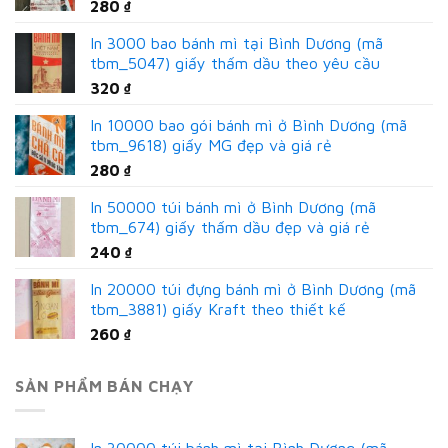
280
₫
In 3000 bao bánh mì tại Bình Dương (mã
tbm_5047) giấy thấm dầu theo yêu cầu
320
₫
In 10000 bao gói bánh mì ở Bình Dương (mã
tbm_9618) giấy MG đẹp và giá rẻ
280
₫
In 50000 túi bánh mì ở Bình Dương (mã
tbm_674) giấy thấm dầu đẹp và giá rẻ
240
₫
In 20000 túi đựng bánh mì ở Bình Dương (mã
tbm_3881) giấy Kraft theo thiết kế
260
₫
SẢN PHẨM BÁN CHẠY