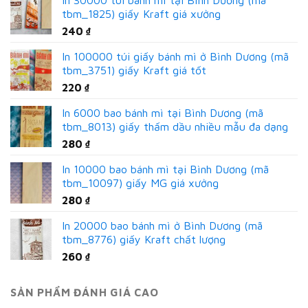
In 30000 túi bánh mì tại Bình Dương (mã
tbm_1825) giấy Kraft giá xưởng
240
₫
In 100000 túi giấy bánh mì ở Bình Dương (mã
tbm_3751) giấy Kraft giá tốt
220
₫
In 6000 bao bánh mì tại Bình Dương (mã
tbm_8013) giấy thấm dầu nhiều mẫu đa dạng
280
₫
In 10000 bao bánh mì tại Bình Dương (mã
tbm_10097) giấy MG giá xưởng
280
₫
In 20000 bao bánh mì ở Bình Dương (mã
tbm_8776) giấy Kraft chất lượng
260
₫
SẢN PHẨM ĐÁNH GIÁ CAO