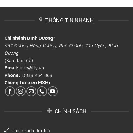
mì
Bình
bì
bánh
mới
Dương
giấy
mì
lạ
chứa
tại
và
THÔNG TIN NHANH
đựng
Bình
chất
bánh
Dương
lượng?
mì
tại
và
Bình
Chi nhánh Bình Dương:
những
Dương
462 Đường Hùng Vương, Phú Chánh, Tân Uyên, Bình
vấn
đề
Dương
cần
(Xem bản đồ)
biết
tại
Email:
info@lily.vn
Bình
Phone:
0838 454 868
Dương
Chúng tôi trên MXH:
CHÍNH SÁCH
Chính sách đổi trả