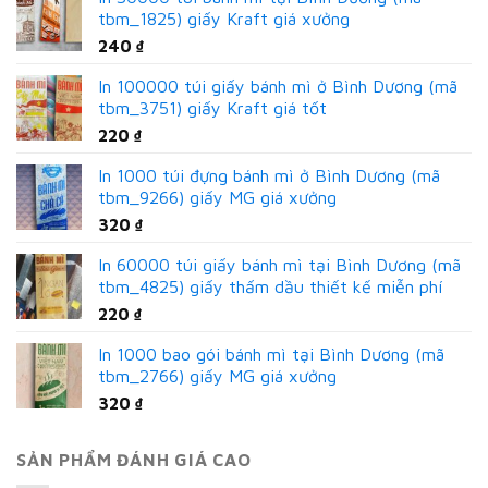
tbm_1825) giấy Kraft giá xưởng
240
₫
In 100000 túi giấy bánh mì ở Bình Dương (mã
tbm_3751) giấy Kraft giá tốt
220
₫
In 1000 túi đựng bánh mì ở Bình Dương (mã
tbm_9266) giấy MG giá xưởng
320
₫
In 60000 túi giấy bánh mì tại Bình Dương (mã
tbm_4825) giấy thấm dầu thiết kế miễn phí
220
₫
In 1000 bao gói bánh mì tại Bình Dương (mã
tbm_2766) giấy MG giá xưởng
320
₫
SẢN PHẨM ĐÁNH GIÁ CAO