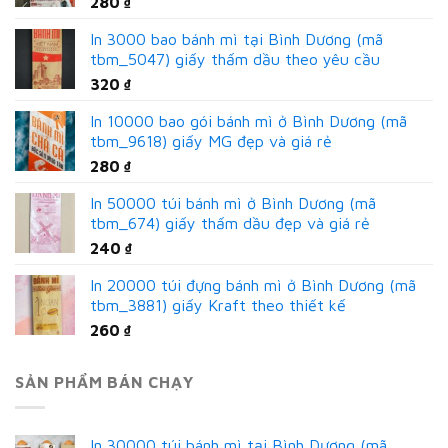
280
₫
In 3000 bao bánh mì tại Bình Dương (mã
tbm_5047) giấy thấm dầu theo yêu cầu
320
₫
In 10000 bao gói bánh mì ở Bình Dương (mã
tbm_9618) giấy MG đẹp và giá rẻ
280
₫
In 50000 túi bánh mì ở Bình Dương (mã
tbm_674) giấy thấm dầu đẹp và giá rẻ
240
₫
In 20000 túi đựng bánh mì ở Bình Dương (mã
tbm_3881) giấy Kraft theo thiết kế
260
₫
SẢN PHẨM BÁN CHẠY
In 30000 túi bánh mì tại Bình Dương (mã