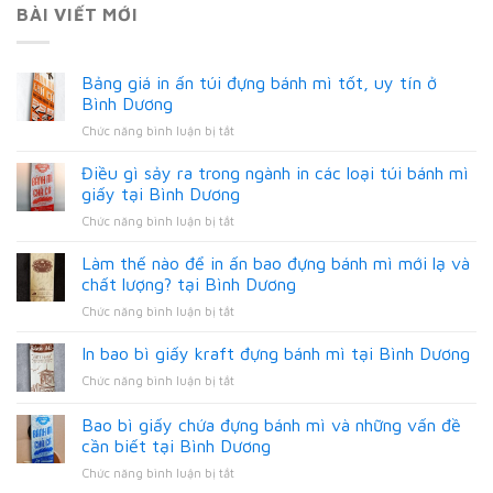
BÀI VIẾT MỚI
Bảng giá in ấn túi đựng bánh mì tốt, uy tín ở
Bình Dương
ở
Chức năng bình luận bị tắt
Bảng
giá
Điều gì sảy ra trong ngành in các loại túi bánh mì
in
giấy tại Bình Dương
ấn
ở
Chức năng bình luận bị tắt
túi
Điều
đựng
gì
Làm thế nào để in ấn bao đựng bánh mì mới lạ và
bánh
sảy
mì
chất lượng? tại Bình Dương
ra
tốt,
ở
Chức năng bình luận bị tắt
trong
uy
Làm
ngành
tín
thế
In bao bì giấy kraft đựng bánh mì tại Bình Dương
in
ở
nào
các
Bình
ở
Chức năng bình luận bị tắt
để
loại
Dương
In
in
túi
bao
Bao bì giấy chứa đựng bánh mì và những vấn đề
ấn
bánh
bì
bao
cần biết tại Bình Dương
mì
giấy
đựng
giấy
ở
Chức năng bình luận bị tắt
kraft
bánh
tại
Bao
đựng