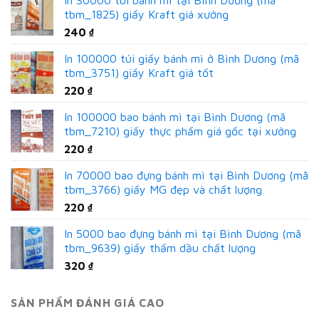
In 30000 túi bánh mì tại Bình Dương (mã
tbm_1825) giấy Kraft giá xưởng
240
₫
In 100000 túi giấy bánh mì ở Bình Dương (mã
tbm_3751) giấy Kraft giá tốt
220
₫
In 100000 bao bánh mì tại Bình Dương (mã
tbm_7210) giấy thực phẩm giá gốc tại xưởng
220
₫
In 70000 bao đựng bánh mì tại Bình Dương (mã
tbm_3766) giấy MG đẹp và chất lượng
220
₫
In 5000 bao đựng bánh mì tại Bình Dương (mã
tbm_9639) giấy thấm dầu chất lượng
320
₫
SẢN PHẨM ĐÁNH GIÁ CAO