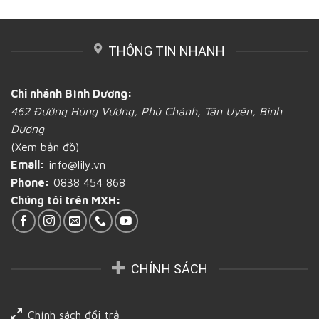
Bao
đựng
mì
Bình
bì
bánh
mới
Dương
giấy
mì
lạ
chứa
tại
và
THÔNG TIN NHANH
đựng
Bình
chất
bánh
Dương
lượng?
mì
tại
và
Bình
Chi nhánh Bình Dương:
những
Dương
462 Đường Hùng Vương, Phú Chánh, Tân Uyên, Bình
vấn
đề
Dương
cần
(Xem bản đồ)
biết
tại
Email:
info@lily.vn
Bình
Phone:
0838 454 868
Dương
Chúng tôi trên MXH:
CHÍNH SÁCH
Chính sách đổi trả