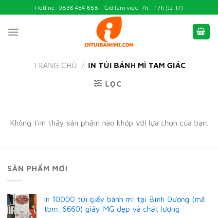
Skip
Hotline: 0838 454 868 - Giờ làm việc: 7h - 17h (t2-t7)
to
content
TRANG CHỦ
/
IN TÚI BÁNH MÌ TAM GIÁC
LỌC
Không tìm thấy sản phẩm nào khớp với lựa chọn của bạn.
SẢN PHẨM MỚI
In 10000 túi giấy bánh mì tại Bình Dương (mã
tbm_6660) giấy MG đẹp và chất lượng