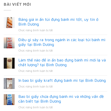
BÀI VIẾT MỚI
Bảng giá in ấn túi đựng bánh mì tốt, uy tín ở
Bình Dương
ở
Chức năng bình luận bị tắt
Bảng
giá
Điều gì sảy ra trong ngành in các loại túi bánh mì
in
giấy tại Bình Dương
ấn
ở
Chức năng bình luận bị tắt
túi
Điều
đựng
gì
Làm thế nào để in ấn bao đựng bánh mì mới lạ và
bánh
sảy
mì
chất lượng? tại Bình Dương
ra
tốt,
ở
Chức năng bình luận bị tắt
trong
uy
Làm
ngành
tín
thế
In bao bì giấy kraft đựng bánh mì tại Bình Dương
in
ở
nào
các
Bình
ở
Chức năng bình luận bị tắt
để
loại
Dương
In
in
túi
bao
Bao bì giấy chứa đựng bánh mì và những vấn đề
ấn
bánh
bì
bao
cần biết tại Bình Dương
mì
giấy
đựng
giấy
ở
Chức năng bình luận bị tắt
kraft
bánh
tại