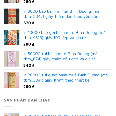
280
₫
In 3000 bao bánh mì tại Bình Dương (mã
tbm_5047) giấy thấm dầu theo yêu cầu
320
₫
In 10000 bao gói bánh mì ở Bình Dương (mã
tbm_9618) giấy MG đẹp và giá rẻ
280
₫
In 50000 túi bánh mì ở Bình Dương (mã
tbm_674) giấy thấm dầu đẹp và giá rẻ
240
₫
In 20000 túi đựng bánh mì ở Bình Dương (mã
tbm_3881) giấy Kraft theo thiết kế
260
₫
SẢN PHẨM BÁN CHẠY