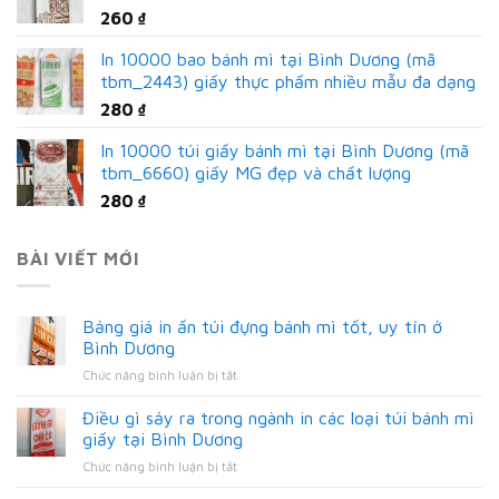
260
₫
In 10000 bao bánh mì tại Bình Dương (mã
tbm_2443) giấy thực phẩm nhiều mẫu đa dạng
280
₫
In 10000 túi giấy bánh mì tại Bình Dương (mã
tbm_6660) giấy MG đẹp và chất lượng
280
₫
BÀI VIẾT MỚI
Bảng giá in ấn túi đựng bánh mì tốt, uy tín ở
Bình Dương
ở
Chức năng bình luận bị tắt
Bảng
giá
Điều gì sảy ra trong ngành in các loại túi bánh mì
in
giấy tại Bình Dương
ấn
ở
Chức năng bình luận bị tắt
túi
Điều
đựng