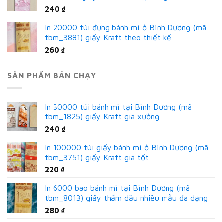
240
₫
In 20000 túi đựng bánh mì ở Bình Dương (mã
tbm_3881) giấy Kraft theo thiết kế
260
₫
SẢN PHẨM BÁN CHẠY
In 30000 túi bánh mì tại Bình Dương (mã
tbm_1825) giấy Kraft giá xưởng
240
₫
In 100000 túi giấy bánh mì ở Bình Dương (mã
tbm_3751) giấy Kraft giá tốt
220
₫
In 6000 bao bánh mì tại Bình Dương (mã
tbm_8013) giấy thấm dầu nhiều mẫu đa dạng
280
₫