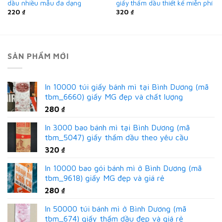
dầu nhiều mẫu đa dạng
giấy thấm dầu thiết kế miễn phí
220
₫
320
₫
SẢN PHẨM MỚI
In 10000 túi giấy bánh mì tại Bình Dương (mã
tbm_6660) giấy MG đẹp và chất lượng
280
₫
In 3000 bao bánh mì tại Bình Dương (mã
tbm_5047) giấy thấm dầu theo yêu cầu
320
₫
In 10000 bao gói bánh mì ở Bình Dương (mã
tbm_9618) giấy MG đẹp và giá rẻ
280
₫
In 50000 túi bánh mì ở Bình Dương (mã
tbm_674) giấy thấm dầu đẹp và giá rẻ