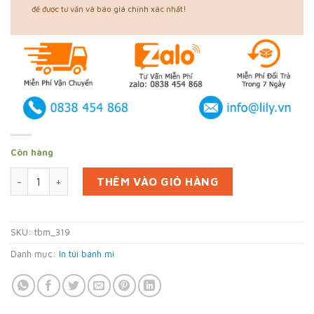
để được tư vấn và báo giá chính xác nhất!
Còn hàng
In 100000 túi giấy bánh mì tại Bình Dương (mã tbm_319) gi
THÊM VÀO GIỎ HÀNG
SKU:
tbm_319
Danh mục:
In túi bánh mì