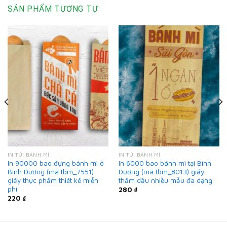
SẢN PHẨM TƯƠNG TỰ
IN TÚI BÁNH MÌ
IN TÚI BÁNH MÌ
In 90000 bao đựng bánh mì ở
In 6000 bao bánh mì tại Bình
Bình Dương (mã tbm_7551)
Dương (mã tbm_8013) giấy
giấy thực phẩm thiết kế miễn
thấm dầu nhiều mẫu đa dạng
phí
280
₫
220
₫