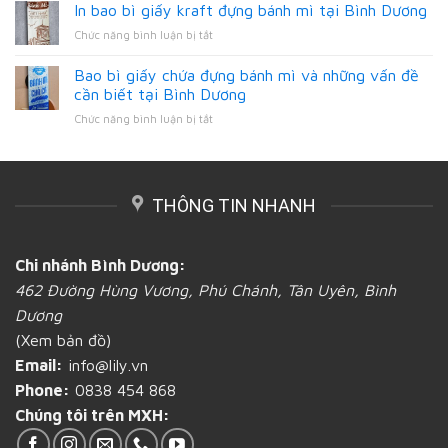
thế
In bao bì giấy kraft đựng bánh mì tại Bình Dương
in
ở
nào
các
Bình
ở
Chức năng bình luận bị tắt
để
loại
Dương
In
in
túi
bao
Bao bì giấy chứa đựng bánh mì và những vấn đề
ấn
bánh
bì
bao
cần biết tại Bình Dương
mì
giấy
đựng
giấy
ở
Chức năng bình luận bị tắt
kraft
bánh
tại
Bao
đựng
mì
Bình
bì
bánh
mới
Dương
giấy
mì
lạ
chứa
tại
và
THÔNG TIN NHANH
đựng
Bình
chất
bánh
Dương
lượng?
mì
tại
và
Bình
Chi nhánh Bình Dương:
những
Dương
462 Đường Hùng Vương, Phú Chánh, Tân Uyên, Bình
vấn
đề
Dương
cần
(Xem bản đồ)
biết
tại
Email:
info@lily.vn
Bình
Phone:
0838 454 868
Dương
Chúng tôi trên MXH: