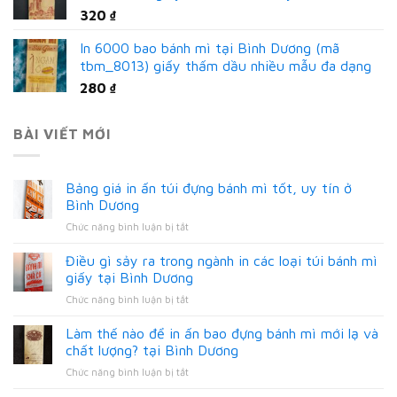
320
₫
In 6000 bao bánh mì tại Bình Dương (mã
tbm_8013) giấy thấm dầu nhiều mẫu đa dạng
280
₫
BÀI VIẾT MỚI
Bảng giá in ấn túi đựng bánh mì tốt, uy tín ở
Bình Dương
ở
Chức năng bình luận bị tắt
Bảng
giá
Điều gì sảy ra trong ngành in các loại túi bánh mì
in
giấy tại Bình Dương
ấn
ở
Chức năng bình luận bị tắt
túi
Điều
đựng
gì
Làm thế nào để in ấn bao đựng bánh mì mới lạ và
bánh
sảy
mì
chất lượng? tại Bình Dương
ra
tốt,
ở
Chức năng bình luận bị tắt
trong
uy
Làm
ngành
tín