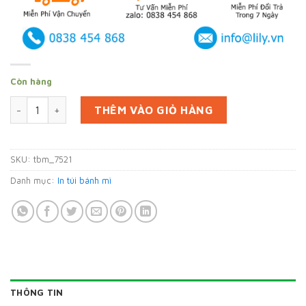
Còn hàng
In 30000 bao gói bánh mì tại Bình Dương (mã tbm_7521) giấy
THÊM VÀO GIỎ HÀNG
SKU:
tbm_7521
Danh mục:
In túi bánh mì
THÔNG TIN